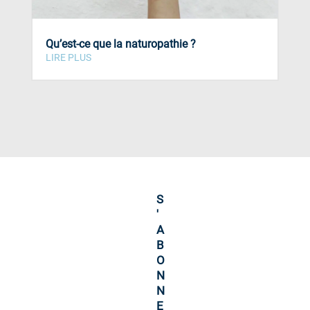
Qu’est-ce que la naturopathie ?
LIRE PLUS
S
'
A
B
O
N
N
E